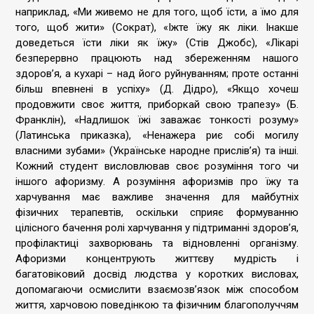
наприклад, «Ми живемо не для того, щоб їсти, а їмо для
того, щоб жити» (Сократ), «Іжте їжу як ліки. Інакше
доведеться їсти ліки як їжу» (Стів Джобс), «Лікарі
безперервно працюють над збереженням нашого
здоров’я, а кухарі – над його руйнуванням; проте останні
більш впевнені в успіху» (Д. Дідро), «Якщо хочеш
продовжити своє життя, приборкай свою трапезу» (Б.
Франклін), «Надлишок їжі заважає тонкості розуму»
(Латинська приказка), «Ненажера риє собі могилу
власними зубами» (Українське народне прислів’я) та інші.
Кожний студент висловлював своє розуміння того чи
іншого афоризму. А розуміння афоризмів про їжу та
харчування має важливе значення для майбутніх
фізичних терапевтів, оскільки сприяє формуванню
цілісного бачення ролі харчування у підтриманні здоров’я,
профілактиці захворювань та відновленні організму.
Афоризми концентрують життєву мудрість і
багатовіковий досвід людства у коротких висловах,
допомагаючи осмислити взаємозв’язок між способом
життя, харчовою поведінкою та фізичним благополуччям