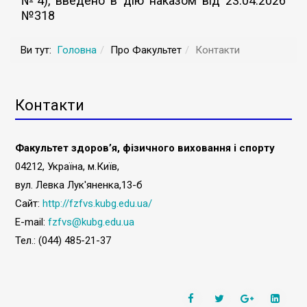
№4), введено в дію наказом від 23.04.2026
№318
Ви тут:
Головна
Про Факультет
Контакти
Контакти
Факультет здоров’я, фізичного виховання і спорту
04212, Україна, м.Київ,
вул. Левка Лук'яненка,13-б
Сайт:
http://fzfvs.kubg.edu.ua/
E-mail:
fzfvs@kubg.edu.ua
Тел.: (044) 485-21-37