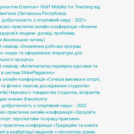
роєктом Erasmus+ Staff Mobility for Teaching від
инґієне (Литовська Республіка)
 доброчесність у спортивній науці - 2021»
уково-практична онлайн-конференція «Фізичне
 здоров’я людини: досвід, проблеми,
і Анохінських читань)
 семінар «Оновлення робочих програм
н: пошук та оформлення літератури для
льного процесу»
семінар «Антиплагіатна перевірка курсових та
в системі StrikePlagiarism»
 онлайн-конференція «Сучасні виклики в спорті,
та фітнесі: наукові дослідження студентів»
тів) Наукового товариства студентів, аспірантів,
дих вчених Факультету
 доброчесність у спортивній науці» - 2022
ово-практична онлайн-конференція «Здоров’я,
 спорт: перспективи та кращі практики»
-практична конференція «Традиційні та новітні
ії в реабілітації пацієнтів з патологією різних