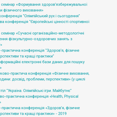
 семінар «Формування здоров’язбережувальної
и фізичного виховання»
онференція "Олімпійський рух і сьогодення"
ва конференція "Європейські цінності спортивної
семінар «Сучасні організаційно-методологічні
ення фізкультурно-оздоровчих занять з
у»
-практична конференція "Здоров'я, фізичне
ерспективи та кращі практики"
нформаційні електронні бази даних для пошуку
»
уково-практича конференція «Фізичне виховання,
юдини: досвід, проблеми, перспективи» (у циклі
тіл "Україна. Олімпійські ігри. Майбутнє"
во-практична конференція «Health, Physical
»
-практична конференція «Здоров’я, фізичне
ерспективи та кращі практики» - 2019