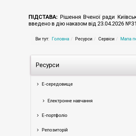
ПІДСТАВА:
Рішення Вченої ради Київсько
введено в дію наказом від 23.04.2026 №3
Ви тут:
Головна
Ресурси
Сервіси
Мапа п
Ресурси
Е-середовище
Електронне навчання
Е-портфоліо
Репозиторій