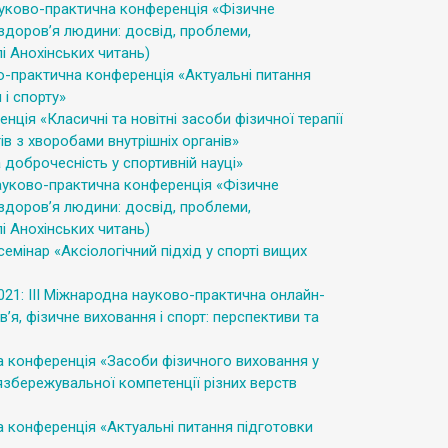
ауково-практична конференція «Фізичне
 здоров’я людини: досвід, проблеми,
і Анохінських читань)
о-практична конференція «Актуальні питання
 і спорту»
ція «Класичні та новітні засоби фізичної терапії
тів з хворобами внутрішніх органів»
 доброчесність у спортивній науці»
науково-практична конференція «Фізичне
 здоров’я людини: досвід, проблеми,
і Анохінських читань)
емінар «Аксіологічний підхід у спорті вищих
021: ІІІ Міжнародна науково-практична онлайн-
’я, фізичне виховання і спорт: перспективи та
а конференція «Засоби фізичного виховання у
збережувальної компетенції різних верств
 конференція «Актуальні питання підготовки