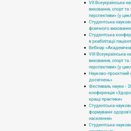
VІІ Всеукраїнська н
виховання, спорт та
перспективи» (у цикл
Студентська науков
фізичного виховання
Студентська конферен
в реабілітації пацієн
Вебінар «Академічна
VІІІ Всеукраїнська 
виховання, спорт та
перспективи» (у цикл
Науково-проєктний с
досягнень»
Фестиваль науки - 2
конференція «Здоров
кращі практики»
Студентська науков
формуванні здоров'я
населення»
Студентська наукова