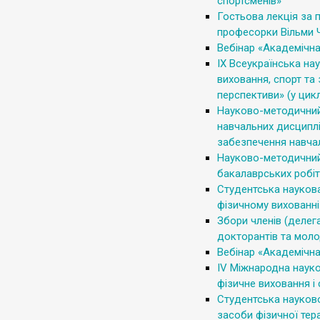
спортсменів»
Гостьова лекція за п
професорки Вільми Ч
Вебінар «Академічна
ІХ Всеукраїнська на
виховання, спорт та
перспективи» (у цикл
Науково-методичний
навчальних дисциплі
забезпечення навча
Науково-методичний 
бакалаврських робіт 
Студентська наукова
фізичному вихованні 
Збори членів (делега
докторантів та моло
Вебінар «Академічна
ІV Міжнародна наук
фізичне виховання і
Студентська науково
засоби фізичної терап