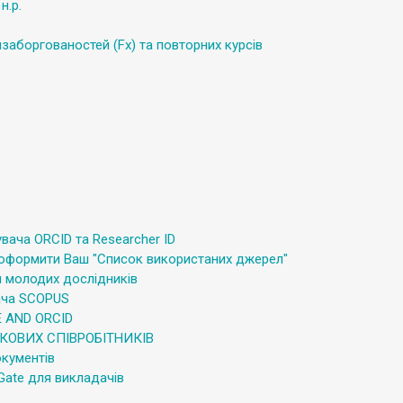
н.р.
заборгованостей (Fx) та повторних курсів
увача ORCID та Researcher ID
 оформити Ваш "Список використаних джерел"
я молодих дослідників
вача SCOPUS
E AND ORCID
КОВИХ СПІВРОБІТНИКІВ
окументів
 Gate для викладачів