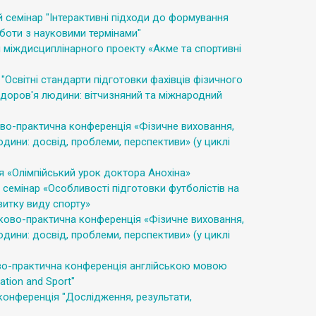
семінар "Інтерактивні підходи до формування
оботи з науковими термінами"
я міждисциплінарного проекту «Акме та спортивні
"Освітні стандарти підготовки фахівців фізичного
 здоров'я людини: вітчизняний та міжнародний
во-практична конференція «Фізичне виховання,
юдини: досвід, проблеми, перспективи» (у циклі
 «Олімпійський урок доктора Анохіна»
семінар «Особливості підготовки футболістів на
витку виду спорту»
ково-практична конференція «Фізичне виховання,
юдини: досвід, проблеми, перспективи» (у циклі
ово-практична конференція англійською мовою
cation and Sport"
онференція "Дослідження, результати,