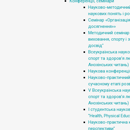
Конференції, семінари
Науково-методичний 
наукових понять і р
Семінар «Організаці
досягнення»»
Методичний семінар 
виховання, спорту і
досвід"
Всеукраїнська науко
спорт та здоров’я л
Анохінських читань)
Наукова конференція
Науково-практичний 
сучасному етапі роз
V Всеукраїнська нау
спорт та здоров’я л
Анохінських читань)
I студентська наук
"Health, Physical Edu
Науково-практична к
перспективи"