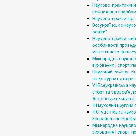
Науково-практичний
компетенції засобам
Науково-практична к
Всеукраїнська науко
освіти"
Науково-практичний 
особливості провед
ментального фітнес
Міжнародна науково
виховання і спорт: п
Науковий семінар «І
літературних джерел
VІ Всеукраїнська на
спорт та здоров’я л
Анохінських читань)
ІІ Науковий круглий с
ІІ Студентська науко
Education and Sports
Міжнародна науково
виховання і спорт: п