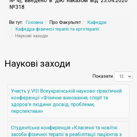
№4), введено в дію наказом від 23.04.2026
№318
Ви тут:
Головна
Про Факультет
Кафедри
Кафедра фізичної терапії та ерготерапії
Наукові заходи
Наукові заходи
Показати
Участь у VІІІ Всеукраїнській науково-практичній
конференції «Фізичне виховання, спорт та
здоров’я людини: досвід, проблеми,
перспективи»
Студентська конференція «Класичні та новітні
засоби фізичної терапії в реабілітації пацієнтів з